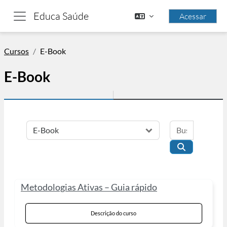
Ir para o conteúdo principal
Educa Saúde
Acessar
Painel lateral
Cursos
E-Book
E-Book
Buscar cu
Categorias de Cursos
Buscar curso
Metodologias Ativas – Guia rápido
Descrição do curso